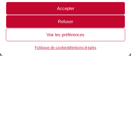
Accepter
Refuser
Voir les préférences
Politique de cookies
Mentions légales
Trialog brings its know-how in research
and innovation to prepare tomorrow’s
innovations and their integration
INNOVATION