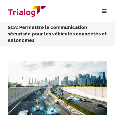
Skip
to
content
SCA: Permettre la communication
sécurisée pour les véhicules connectés et
autonomes
Voir
l'image
agrandie