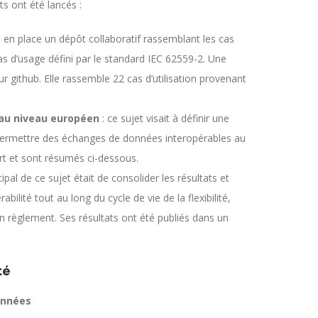
s ont été lancés :
re en place un dépôt collaboratif rassemblant les cas
s d’usage défini par le standard IEC 62559-2. Une
r github. Elle rassemble 22 cas d’utilisation provenant
 au niveau européen
: ce sujet visait à définir une
 permettre des échanges de données interopérables au
rt et sont résumés ci-dessous.
ncipal de ce sujet était de consolider les résultats et
lité tout au long du cycle de vie de la flexibilité,
son règlement. Ses résultats ont été publiés dans un
té
onnées