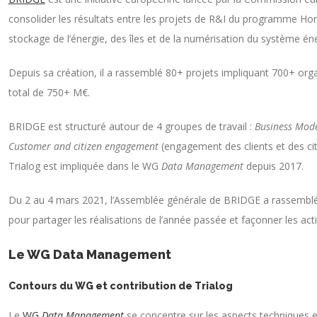
consolider les résultats entre les projets de R&I du programme Hor
stockage de l’énergie, des îles et de la numérisation du système én
Depuis sa création, il a rassemblé 80+ projets impliquant 700+ or
total de 750+ M€.
BRIDGE est structuré autour de 4 groupes de travail :
Business Mode
Customer and citizen engagement
(engagement des clients et des ci
Trialog est impliquée dans le WG
Data Management
depuis 2017.
Du 2 au 4 mars 2021, l’Assemblée générale de BRIDGE a rassemblé pl
pour partager les réalisations de l’année passée et façonner les act
Le WG Data Management
Contours du WG et contribution de Trialog
Le
WG
Data Management
se concentre sur les aspects techniques e