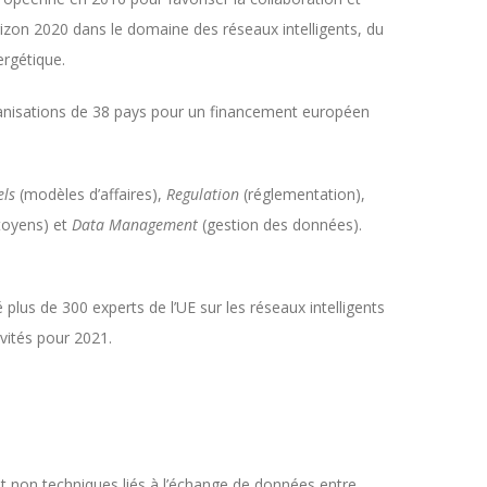
izon 2020 dans le domaine des réseaux intelligents, du
ergétique.
ganisations de 38 pays pour un financement européen
ls
(modèles d’affaires),
Regulation
(réglementation),
toyens) et
Data Management
(gestion des données).
us de 300 experts de l’UE sur les réseaux intelligents
ivités pour 2021.
t non techniques liés à l’échange de données entre