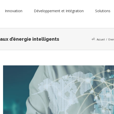
Innovation
Développement et Intégration
Solutions
eaux d’énergie intelligents
⏎
:
Accueil
/
Ener
Voir
l'image
agrandie